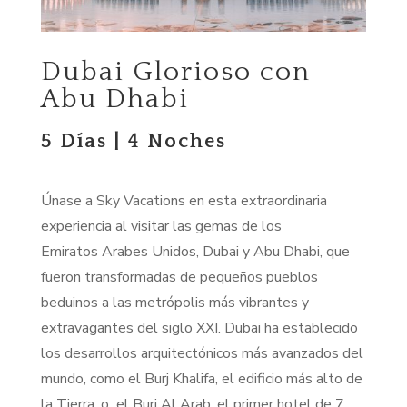
Dubai Glorioso con
Abu Dhabi
5 Días | 4 Noches
Únase a Sky Vacations en esta extraordinaria
experiencia al visitar las gemas de los
E
miratos
A
rabes
U
nidos
, Dubai y Abu Dhabi,
que
fueron transformadas de peque
ños pueblos
beduinos a las metrópolis más vibrantes y
extravagantes del siglo XXI.
Dubai ha establecido
los
desarrollos arquitectó
nicos m
ás avanzados del
mundo, como el Burj Khalifa, el edificio más alto de
la Tierra,
o
el Burj Al Arab, el primer hotel de 7