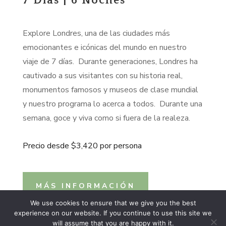
7 Días | 6 Noches
Explore Londres, una de las ciudades más
emocionantes e icónicas del mundo en nuestro
viaje de 7 días. Durante generaciones, Londres ha
cautivado a sus visitantes con su historia real,
monumentos famosos y museos de clase mundial
y nuestro programa lo acerca a todos. Durante una
semana, goce y viva como si fuera de la realeza.
Precio desde $3,420 por persona
MÁS INFORMACIÓN
We use cookies to ensure that we give you the best
experience on our website. If you continue to use this site we
will assume that you are happy with it.